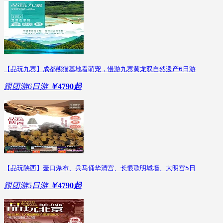
【品玩九寨】成都熊猫基地看萌宠，慢游九寨黄龙双自然遗产6日游
跟团游
6日游
￥
4790
起
【品玩陕西】壶口瀑布、兵马俑华清宫、长恨歌明城墙、大明宫5日
跟团游
5日游
￥
4790
起