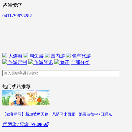
咨询预订
0411-39638282
大连游
周边游
国内游
包车旅游
旅游定制
旅游资讯
签证
全部分类
热门线路推荐
【做客新马】新加坡摩天轮、风情马来西亚、浪漫波德申7日观光
跟团游
7日游
￥
6490
起