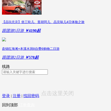
【品玩北京】坐三轮儿、逛胡同儿、品京味儿4日体验之旅
跟团游
5日游
￥
4190
起
盘锦红海滩+本溪水洞0自费0购物二日游
跟团游
2日游
￥
578
起
线路
点击这里关闭
登录
|
注册
|
找回密码
回到顶部
订单查询