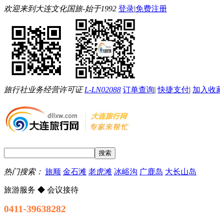
欢迎来到大连文化国旅-始于1992
登录
|
免费注册
旅行社业务经营许可证
L-LN02088
订单查询
|
快捷支付
|
加入收
热门搜索：
旅顺
金石滩
老虎滩
冰峪沟
广鹿岛
大长山岛
旅游服务 ◆ 会议接待
0411-39638282