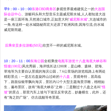
早9：00－10：00
东港CBD商务区
参观世界最难建筑之一的
大连国
际会议中心
、游艇码头和大型音乐主题威尼斯水城,人人都知道大连
是一座三面环海,天然港口城市,正如意大利
“威尼斯水城”
,大连城市的
一角,有这样一处水城隐秘而宏大还原了欧洲风情,因海引流,仿水城
威尼斯而建。
后乘坐贡多拉游船(50元)
欣赏不一样的威尼斯水城。
10：20－11：00
东海
公园
全程乘坐
电瓶车游览十八盘海底大峡谷和
怪坡(100元)
风光秀丽，海岸线长达
1200
米，是山峰、森林、碧海、
草地等为主要自认景观的海滨公园，
7.6
公里场的游览线路上有两处
精彩景点：一是左右盘旋跨山过岭的
十八盘
，景观奇特，居高临
下，路面似银带飘向海滨，景区内
12
个大型主题海景浮雕，栩栩如
生，遍布景区，故有“海底大峡谷”之称；二是翻过十八盘之名叫
“怪
坡”
的景点，那里汽车上坡与下坡呈反常状态，妙趣横生，此外，还
有“海之韵广场”、仿古战舰等奇景观。