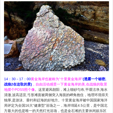
14：30－17：00
黄金海岸
也被称为“十里黄金海岸”
(透露一个秘密,
战狼2在这取的景)
，自由活动感受一下黄金海岸的美,在战狼的取景
地摆个POSS照个像
。
这里避风朝阳，滩上细砂匀布,平缓洁净,海水
清澈,波高适宜,弓形滩面被两侧突入海面的岬角抱住，地理环境得天
独厚,是游泳、垂钓和赶海的好地方。十里黄金海岸被中国国家海洋
局评定为全国16大“健康型”浴场之一，海岸绵延4.5公里，是中国北
方最大的也是唯一的天然灯光浴场，也是金石滩的主要休闲娱乐区