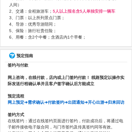
人间）
2、交通：全程旅游车；
5人以上报名含5人单独安排一辆车
3、门票：以上所列景点门票；
4、导游：优秀导游陪同；
5、保险：旅行社责任险；
6、用餐：含2个中餐；含酒店内1个早餐；
预定指南
签约与付款
网上咨询，在线付款，店内或上门签约付款！ 线路预定以操作实
际发送行程确认单并且客户签字确认后方能成立
预定流程
网上预定➔需求确认➔付款签约➔出团通知➔开心出游➔归来回访
签约方式
在线签约：通过在线签约页面进行签约，付款成功后，将通过电
子邮件接收电子版合同，与门市签约及传真签约同等有效。