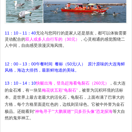
11：10－11：40
无论与您同行的是家人还是朋友，都可以体验需要
灵动配合的
双人或多人自行车的（30元）
，心灵相通的感觉围绕二
人中间，自由感受浪漫滨海风情。
12：00－13：00午餐时间 餐标（50元/人） 原汁原味的大连海鲜
风格，海边大排挡，最新鲜地道的美味。
13：10－14：10
快艇出海，登岛赶海看龟裂石（260元）
，
在大连
的金石滩，有一块呈
梅花状五彩“龟裂石”
，被誉为沉积环境的活标
本。是世界上最古老最大的活化石，龟裂石，上面布满了巴掌大的
方格，每个方格里面是红色的，边线则呈绿色。它被中外誉为金石
极品。
还能看到“
神龟寻子”“大鹏展翅”“贝多芬头像”恐龙探海
等大自
然的鬼斧神工。