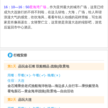
16：10—16：50
星海湾广场
，作为亚州最大的城市广场，这里已经
成为大连旅行的不得不到啦，在这儿绿地，
大海，广场，给人和谐
浪漫大气的感觉，吹吹海风，看看年轻人动感的花样滑板，写生画
家卖肖像画谋生，女骑警伫立，这里便是浪漫大连的缩影吧，游览
后返回市中心酒店。
行程安排
第1天
品玩金石滩 双船精品 战狼||取景地
用餐：
早餐(
)- 午餐(
)- 晚餐(
)
住宿：
大连
金石滩乘坐老式渔船海洋牧场—海边多人自行车—乘快艇登岛
看龟裂石—黄金海岸战狼||取景地—自由活动
第2天
品玩大连