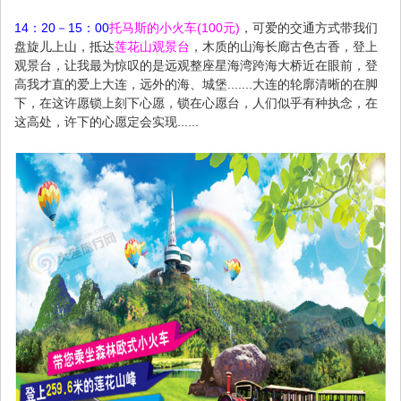
14：20－15：00
托马斯的小火车(100元)
，可爱的交通方式带我们
盘旋儿上山，抵达
莲花山观景台
，木质的山海长廊古色古香，登上
观景台，让我最为惊叹的是远观整座星海湾跨海大桥近在眼前，登
高我才直的爱上大连，远外的海、城堡.......大连的轮廓清晰的在脚
下，在这许愿锁上刻下心愿，锁在心愿台，人们似乎有种执念，在
这高处，许下的心愿定会实现......