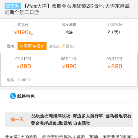
【品玩大连】双船金石滩战狼2取景地 大连东港威
跟团游
尼斯全景二日游
优惠价
出发城市
行程天数
890
大连
2（/天）
￥
起
查看更多报价
团期：
(请提前
1天
报名)
08月10号
08月11号
08月12号
890
890
890
￥
￥
￥
编号：
DVIP02
线路特色
品玩金石滩海洋牧场 海边多人自行车 登岛看龟裂石
第一天
黄金海岸战狼2取景地 自由活动
开始第1天的旅程，旅行安排专属私人导游、车辆，按您要求的时间