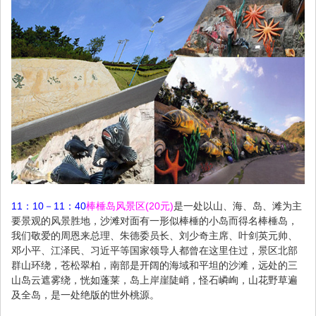
11：10－11：40
棒棰岛风景区(20元)
是一处以山、海、岛、滩为主
要景观的风景胜地，沙滩对面有一形似棒棰的小岛而得名棒棰岛，
我们敬爱的周恩来总理、朱德委员长、刘少奇主席、叶剑英元帅、
邓小平、江泽民、习近平等国家领导人都曾在这里住过，景区北部
群山环绕，苍松翠柏，南部是开阔的海域和平坦的沙滩，远处的三
山岛云遮雾绕，恍如蓬莱，岛上岸崖陡峭，怪石嶙峋，山花野草遍
及全岛，是一处绝版的世外桃源。