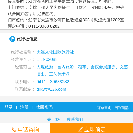
传真签约：双方在合同上签字盖章后，通过传真进行签约。
上门签约：安排工作人员为您提供上门签约、收团款服务。您确
认合同并签字后完成签约。
门市签约：辽宁省大连市沙河口区敦煌路365号敦煌大厦1202室
预定电话：0411-3963 8282
旅行社信息
旅行社名称：
大连文化国际旅行社
经营许可证：
L-LN02088
经营范围：
入境旅游、国内旅游、租车、会议会展服务、文艺
演出、工艺美术品
联系电话：
0411－39638282
联系邮箱：
dllxw@126.com
登录
注册
找回密码
|
|
订单查询
回到顶部
关于我们
联系我们
立即预定
电话咨询
©2026 大连文化国旅-始于1992 www.dllxw.com