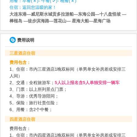
用餐：
早餐(
)- 午餐(
)- 晚餐(
)
住宿：
返回您温暧的家！
大连东港—威尼斯水城贡多拉游船—东海公园—十八盘怪坡 —
棒槌岛 —徒步滨海路—莲花山— 星海大船—星海广场
费用说明
三星酒店住宿
费用包含：
1、住宿：市内三星酒店1晚双标间（单男单女补房差或安排三
人间）
2、交通：全程旅游车；
5人以上报名含5人单独安排一辆车
3、门票：以上所列景点门票；
4、导游：优秀导游陪同；
5、保险：旅行社责任险；
6、用餐：含2个中餐；
四星酒店住宿
费用包含：
1、住宿：市内四星酒店1晚双标间（单男单女补房差或安排三