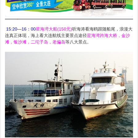
15:20—16：00
星海湾大船(150元)
听海涛看海鸥跟随船尾，浪漫大
连真正体现，海上看大连航线主要景点途径
星海湾跨海大桥，金沙
滩，银沙滩，二坨子岛，老偏岛
等八大景点。