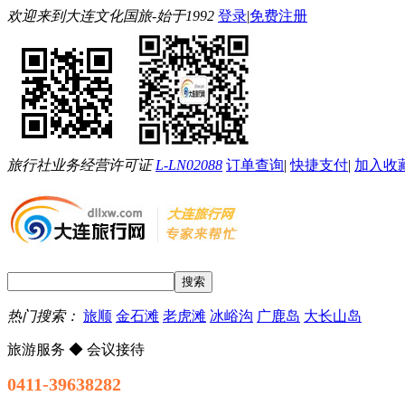
欢迎来到大连文化国旅-始于1992
登录
|
免费注册
旅行社业务经营许可证
L-LN02088
订单查询
|
快捷支付
|
加入收
热门搜索：
旅顺
金石滩
老虎滩
冰峪沟
广鹿岛
大长山岛
旅游服务 ◆ 会议接待
0411-39638282