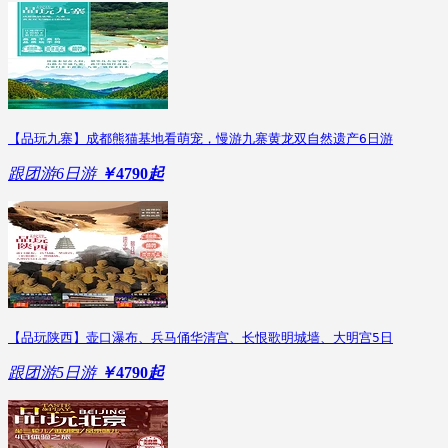
【品玩九寨】成都熊猫基地看萌宠，慢游九寨黄龙双自然遗产6日游
跟团游
6日游
￥
4790
起
【品玩陕西】壶口瀑布、兵马俑华清宫、长恨歌明城墙、大明宫5日
跟团游
5日游
￥
4790
起