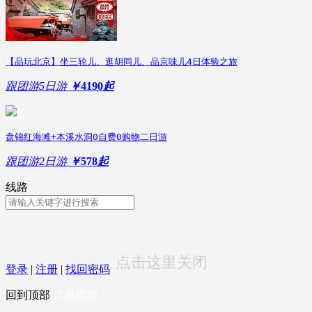
【品玩北京】坐三轮儿、逛胡同儿、品京味儿4日体验之旅
跟团游
5日游
￥
4190
起
盘锦红海滩+本溪水洞0自费0购物二日游
跟团游
2日游
￥
578
起
线路
点击这里关闭
登录
|
注册
|
找回密码
回到顶部
订单查询