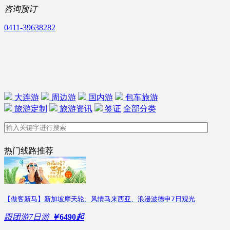
咨询预订
0411-39638282
大连游
周边游
国内游
包车旅游
旅游定制
旅游资讯
签证
全部分类
热门线路推荐
【做客新马】新加坡摩天轮、风情马来西亚、浪漫波德申7日观光
跟团游
7日游
￥
6490
起