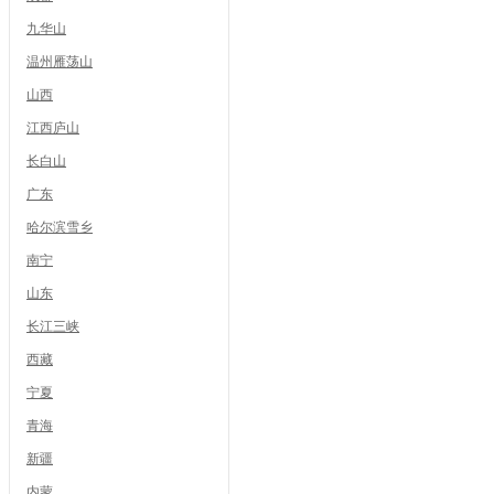
九华山
温州雁荡山
山西
江西庐山
长白山
广东
哈尔滨雪乡
南宁
山东
长江三峡
西藏
宁夏
青海
新疆
内蒙