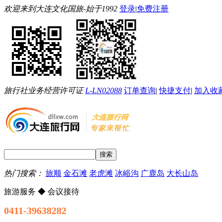
欢迎来到大连文化国旅-始于1992
登录
|
免费注册
旅行社业务经营许可证
L-LN02088
订单查询
|
快捷支付
|
加入收
热门搜索：
旅顺
金石滩
老虎滩
冰峪沟
广鹿岛
大长山岛
旅游服务 ◆ 会议接待
0411-39638282