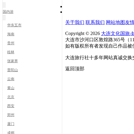
国内游
关于我们
联系我们
网站地图
友
华东五市
Copyright © 2026
大连文化国旅-始
海南
大连市沙河口区敦煌路365号（116
贵州
如有版权所有者发现自己作品被使用
桂林
大连旅行社十多年网站真诚交换
张家界
返回顶部
普陀山
云南
黄山
北京
西安
郑州
厦门
成都