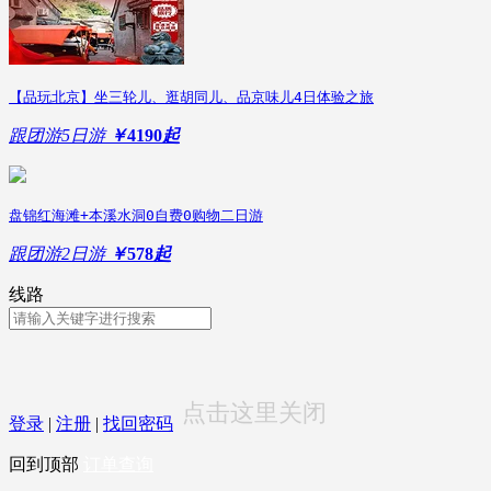
【品玩北京】坐三轮儿、逛胡同儿、品京味儿4日体验之旅
跟团游
5日游
￥
4190
起
盘锦红海滩+本溪水洞0自费0购物二日游
跟团游
2日游
￥
578
起
线路
点击这里关闭
登录
|
注册
|
找回密码
回到顶部
订单查询