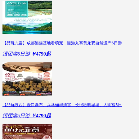
【品玩九寨】成都熊猫基地看萌宠，慢游九寨黄龙双自然遗产6日游
跟团游
6日游
￥
4790
起
【品玩陕西】壶口瀑布、兵马俑华清宫、长恨歌明城墙、大明宫5日
跟团游
5日游
￥
4790
起