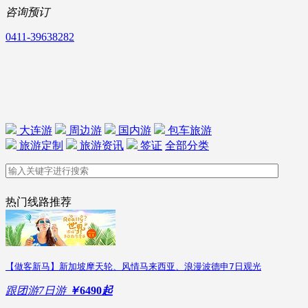
咨询预订
0411-39638282
大连游
周边游
国内游
包车旅游
旅游定制
旅游资讯
签证
全部分类
热门线路推荐
【做客新马】新加坡摩天轮、风情马来西亚、浪漫波德申7日观光
跟团游
7日游
￥
6490
起