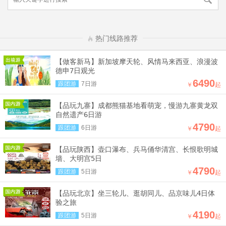
热门线路推荐
【做客新马】新加坡摩天轮、风情马来西亚、浪漫波
德申7日观光
6490
跟团游
7日游
￥
起
【品玩九寨】成都熊猫基地看萌宠，慢游九寨黄龙双
自然遗产6日游
4790
跟团游
6日游
￥
起
【品玩陕西】壶口瀑布、兵马俑华清宫、长恨歌明城
墙、大明宫5日
4790
跟团游
5日游
￥
起
【品玩北京】坐三轮儿、逛胡同儿、品京味儿4日体
验之旅
4190
跟团游
5日游
￥
起